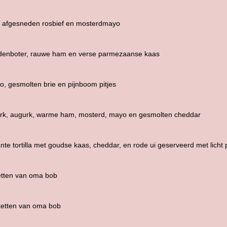
s afgesneden rosbief en mosterdmayo
idenboter, rauwe ham en verse parmezaanse kaas
o, gesmolten brie en pijnboom pitjes
ork, augurk, warme ham, mosterd, mayo en gesmolten cheddar
nte tortilla met goudse kaas, cheddar, en rode ui geserveerd met licht p
etten van oma bob
ketten van oma bob