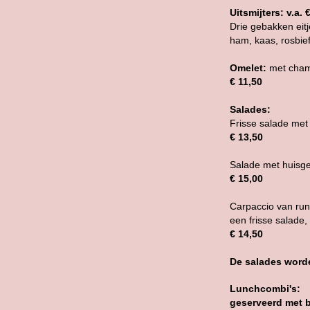
Uitsmijters: v.a. 
Drie gebakken eitj
ham, kaas, rosbie
Omelet:
met cham
€ 11,50
Salades:
Frisse salade met
€ 13,50
Salade met huisge
€ 15,00
Carpaccio van ru
een frisse salade
€ 14,50
De salades word
Lunchcombi's:
geserveerd met b